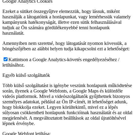
Google Analytics Cookies
Ezeket a sütiket összegyűjtve elemezzük, hogy lássuk, miként
használják a látogatóink a honlapunkat, vagy lemérhessük valamely
kampányunk hatékonyságát, illetve ezen sütik felhasználásával
tudjuk az Ön számára gördülékenyebbé tenni honlapunk
használatát.
Amennyiben nem szeretné, hogy látogatását nyomon kövessük, a
böngészőjében az alábbi helyen tudja kikapcsolni ezt a lehetőséget:
Kattintson a Google Analytics-követés engedélyezéséhez /
letiltásához.
Egyéb külső szolgáltatók
Több külső szolgáltatást is igénybe veszünk honlapunk működtetése
során, ilyenek a Google Webfonts, a Google Maps és különféle
videós platformok. Mivel a videószolgáltatók gyűjthetnek bizonyos
személyes adatokat, például az Ön IP-címét, itt lehetőséget adunk,
hogy blokkolja ezeket. Legyen körültekintő, mivel ez a lépés
súlyosan csökkentheti honlapunk funkcióinak használatát és az oldal
megjelenését. A megváltoztatott beállítások az oldal újratöltésével
lépnek érvénybe.
Google Webfont letiltása: