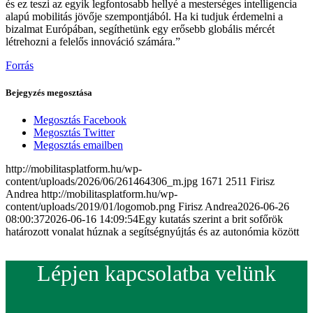
és ez teszi az egyik legfontosabb hellyé a mesterséges intelligencia
alapú mobilitás jövője szempontjából. Ha ki tudjuk érdemelni a
bizalmat Európában, segíthetünk egy erősebb globális mércét
létrehozni a felelős innováció számára.”
Forrás
Bejegyzés megosztása
Megosztás Facebook
Megosztás Twitter
Megosztás emailben
http://mobilitasplatform.hu/wp-
content/uploads/2026/06/261464306_m.jpg
1671
2511
Firisz
Andrea
http://mobilitasplatform.hu/wp-
content/uploads/2019/01/logomob.png
Firisz Andrea
2026-06-26
08:00:37
2026-06-16 14:09:54
Egy kutatás szerint a brit sofőrök
határozott vonalat húznak a segítségnyújtás és az autonómia között
Lépjen kapcsolatba velünk