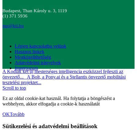
Budapest, Than Károly u. 3, 1119
(1) 371 5936
mp@kti.hu
Lépjen kapcsolatba velünk
Hasznos linkek
Megközelíthetőség
Adatvédelmi irányelvek
Impresszum
A Kodiak két új mesterséges intelligencia eszközzel fejleszti az
önvezető...
A Bolt, a Pony.ai és a Stellantis önvezető mobilitási
tesztelési projektet...
Scroll to top
Ez az oldal cookie-kat használ. Ha folytatja a böngészést a
webhelyen, akkor elfogadja a cookie-k használatát
OK
Tovább
Sütikezelési és adatvédelmi beállítások