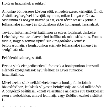
Hogyan használjuk a sütiket?
A honlap böngészése közben sütik engedélyezését kérhetjük Öntől.
A sütik segítségével követjük nyomon, mikor látogat el Ön az
oldalunkra és hogyan használja azt, ezek révén tesszük jobbá a
felhasználói élményt és gördülékenyebbé honlapunk használatát.
További információkért kattintson az egyes fogalmak címkéire.
Lehetősége van az adatvédelmi beállítások módosítására is. Fontos
tudnia, hogy bizonyos típusú sütik fogadásának letiltása
befolyásolhatja a honlapunkon elérhető felhasználói élményt és
szolgáltatásokat.
Feltétlenül szükséges sütik
Ezek a sütik elengedhetetlenül fontosak a honlapunkon keresztül
elérhető szolgáltatások nyújtásához és egyes funkciók
használatához.
Mivel ezek a sütik nélkülözhetetlenek a honlap funkcióinak
biztosításához, letiltásuk súlyosan befolyásolja az oldal működését.
A böngésző beállításai között választhatja az összes süti blokkolását
ezen a weboldalon, amivel letilthatja vagy törölheti ezeket a sütiket
is.