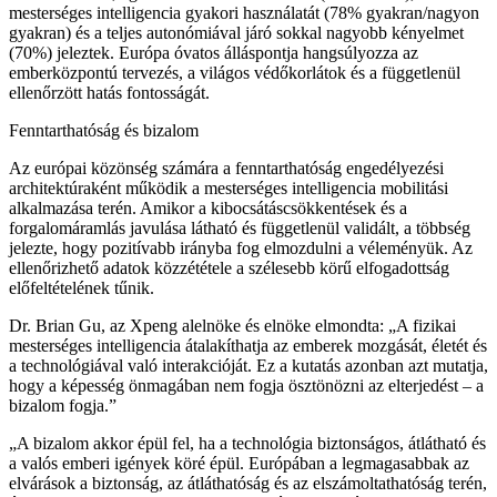
mesterséges intelligencia gyakori használatát (78% gyakran/nagyon
gyakran) és a teljes autonómiával járó sokkal nagyobb kényelmet
(70%) jeleztek. Európa óvatos álláspontja hangsúlyozza az
emberközpontú tervezés, a világos védőkorlátok és a függetlenül
ellenőrzött hatás fontosságát.
Fenntarthatóság és bizalom
Az európai közönség számára a fenntarthatóság engedélyezési
architektúraként működik a mesterséges intelligencia mobilitási
alkalmazása terén. Amikor a kibocsátáscsökkentések és a
forgalomáramlás javulása látható és függetlenül validált, a többség
jelezte, hogy pozitívabb irányba fog elmozdulni a véleményük. Az
ellenőrizhető adatok közzététele a szélesebb körű elfogadottság
előfeltételének tűnik.
Dr. Brian Gu, az Xpeng alelnöke és elnöke elmondta: „A fizikai
mesterséges intelligencia átalakíthatja az emberek mozgását, életét és
a technológiával való interakcióját. Ez a kutatás azonban azt mutatja,
hogy a képesség önmagában nem fogja ösztönözni az elterjedést – a
bizalom fogja.”
„A bizalom akkor épül fel, ha a technológia biztonságos, átlátható és
a valós emberi igények köré épül. Európában a legmagasabbak az
elvárások a biztonság, az átláthatóság és az elszámoltathatóság terén,