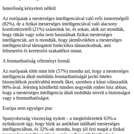
Ismerősség kényelem nélkül
Az európaiak a mesterséges intelligenciával való erős ismeretségről
(82%), de a fizikai mesterséges intelligenciával való alacsony
komfortérzetről (21%) számoltak be, és sokan, akik azt mondták,
hogy ritkán vagy soha nem használnak fizikai mesterséges
intelligenciát, azt is mondták, hogy járműveikben a mesterséges
intelligenciával támogatott funkciókra támaszkodnak, ami
felismerési és keretezési szakadékot mutat.
A fenntarthatóság véleményt formál
Az európaiak több mint fele (57%) mondta azt, hogy a mesterséges
intelligencia általi mobilitás fenntarthatóságát javító hiteles
bizonyítékok pozitívabbá tennék őket, szemben a kínai válaszadók
90%-ával. Jelenleg körülbelül minden negyedik ember hisz abban,
hogy a mesterséges intelligencia általi mobilitás növeli a biztonságot
vagy a fenntarthatóságot.
Európa nem egységes piac
Spanyolország viszonylag nyitott – a megkérdezettek 63%-a
nyilatkozott úgy, hogy bízik az autókban található mesterséges
intelligenciában, és 32%-uk mondta, hogy jól érzi magát a fizikai