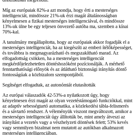
Míg az európaiak 82%-a azt mondja, hogy érti a mesterséges
intelligenciát, mindössze 21%-uk érzi magát általánosságban
kényelmesen a fizikai mesterséges intelligenciával, és mindössze
13%-uk ülne be egy teljesen önvezető autóba ma, szemben a kínai
70%-kal.
A tanulmány megállapította, hogy az európaiak akkor fogadják el a
mesterséges intelligenciát, ha az kiegészíti az emberi ítélőképességet,
és továbbra is megmagyarázható és megszakítható marad. Az
elfogadottság csökken, ha a mesterséges intelligenciát
megkérdőjelezhetetlen döntéshozóként pozícionálják. A mérhető
fenntarthatósági előnyök és az átlátható biztonsági irányítás döntő
fontosságúak a közbizalom szempontjából.
Segítséget elfogadtak, az autonómiát elutasították
Az európai válaszadók 42-53%-a nyilatkozott úgy, hogy
kényelmesen érzi magát az olyan vezetéstámogató funkciókkal, mint
az adaptív sebességtartó automatika, a közlekedési tábla-felismerés
és a sávtartó rendszer. A véleményük viszont megváltozott, amikor a
mesterséges intelligenciát úgy állították be, mint amely átveszi az
irányítást a vezetés vagy a vészhelyzeti döntések felett; 53% kevés
vagy semmilyen bizalmat nem mutatott az autókban alkalmazott
mesterséges intelligenciában.