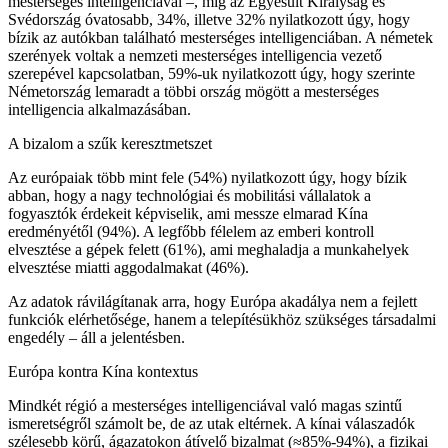
mesterséges intelligenciával –, míg az Egyesült Királyság és
Svédország óvatosabb, 34%, illetve 32% nyilatkozott úgy, hogy
bízik az autókban található mesterséges intelligenciában. A németek
szerények voltak a nemzeti mesterséges intelligencia vezető
szerepével kapcsolatban, 59%-uk nyilatkozott úgy, hogy szerinte
Németország lemaradt a többi ország mögött a mesterséges
intelligencia alkalmazásában.
A bizalom a szűk keresztmetszet
Az európaiak több mint fele (54%) nyilatkozott úgy, hogy bízik
abban, hogy a nagy technológiai és mobilitási vállalatok a
fogyasztók érdekeit képviselik, ami messze elmarad Kína
eredményétől (94%). A legfőbb félelem az emberi kontroll
elvesztése a gépek felett (61%), ami meghaladja a munkahelyek
elvesztése miatti aggodalmakat (46%).
Az adatok rávilágítanak arra, hogy Európa akadálya nem a fejlett
funkciók elérhetősége, hanem a telepítésükhöz szükséges társadalmi
engedély – áll a jelentésben.
Európa kontra Kína kontextus
Mindkét régió a mesterséges intelligenciával való magas szintű
ismeretségről számolt be, de az utak eltérnek. A kínai válaszadók
szélesebb körű, ágazatokon átívelő bizalmat (≈85%-94%), a fizikai