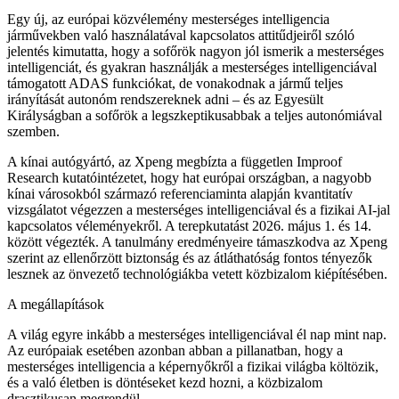
Egy új, az európai közvélemény mesterséges intelligencia
járművekben való használatával kapcsolatos attitűdjeiről szóló
jelentés kimutatta, hogy a sofőrök nagyon jól ismerik a mesterséges
intelligenciát, és gyakran használják a mesterséges intelligenciával
támogatott ADAS funkciókat, de vonakodnak a jármű teljes
irányítását autonóm rendszereknek adni – és az Egyesült
Királyságban a sofőrök a legszkeptikusabbak a teljes autonómiával
szemben.
A kínai autógyártó, az Xpeng megbízta a független Improof
Research kutatóintézetet, hogy hat európai országban, a nagyobb
kínai városokból származó referenciaminta alapján kvantitatív
vizsgálatot végezzen a mesterséges intelligenciával és a fizikai AI-jal
kapcsolatos véleményekről. A terepkutatást 2026. május 1. és 14.
között végezték. A tanulmány eredményeire támaszkodva az Xpeng
szerint az ellenőrzött biztonság és az átláthatóság fontos tényezők
lesznek az önvezető technológiákba vetett közbizalom kiépítésében.
A megállapítások
A világ egyre inkább a mesterséges intelligenciával él nap mint nap.
Az európaiak esetében azonban abban a pillanatban, hogy a
mesterséges intelligencia a képernyőkről a fizikai világba költözik,
és a való életben is döntéseket kezd hozni, a közbizalom
drasztikusan megrendül.